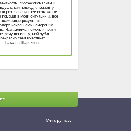
тентность, профессионализм и
идуальный подход к пациенту.
ли разъяснения все возможные
 помощи в моей ситуации и, все
возможные результаты.
одаря искреннему намерению
на Исламовича помочь и пойти
встречу пациенту, мой зубик
прекрасно себя чувствует.
Наталья Шарохина
чет
Мегагрупп.ру