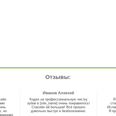
Отзывы:
Иванов Алексей
сибо
Ходил на профессиональную чистку
Я
нию
зубов в [site_name] очень понравилось!
сто
чень
Спасибо ей большое! Всё прошло
Ислам
, но
довольно быстро и безболезненно.
Я пр
ованному