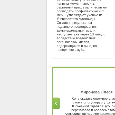
напитка может наносить
серьезный вред эмали, если не
соблюдать профилактических
мер, - утверждают ученые из
Университета Аделаиды.
Согласно результатам
недавнего исследования,
деминерализация эмали
наступает уже через 10 минут,
вследствие воздействия
органических кислот,
содержащихся в вине, на
поверхность зуба.
Светлана
Миронова Олеся
ила лечение у доктора Ефимова
Хочу сказать огромное спа
я Моисеевича. Хочу выразить
стоматологу-хирургу Евге
особую благодарность его
Юрьевичу! Удаляла зуб, о
фессионализму, качественной
переживала и боялась этого
е,заботой к пациенту. Огромное
благодаря такому специализир