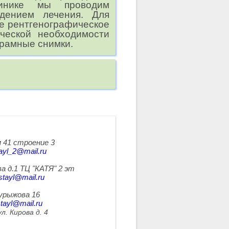
линике мы проводим
дением лечения. Для
ое рентгенографическое
ической необходимости
орамные снимки.
 41 строение 3
ayl_2@mail.ru
а д.1 ТЦ "КАТЯ" 2 эт
stayl@mail.ru
Курыжова 16
tayl@mail.ru
л. Кирова д. 4