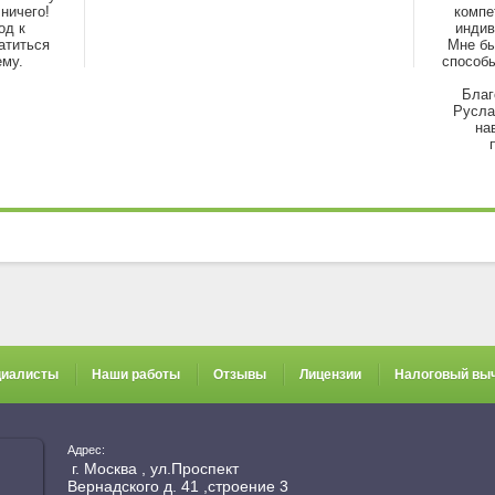
ничего!
компе
од к
индив
атиться
Мне бы
ему.
способы
Благ
Русла
на
циалисты
Наши работы
Отзывы
Лицензии
Налоговый вы
Адрес:
г. Москва , ул.Проспект
Вернадского д. 41 ,строение 3