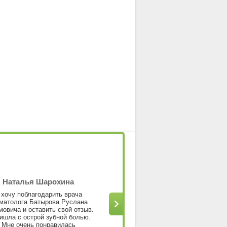
Наталья Шарохина
Горбанева Анастаси
Станиславовна
 хочу поблагодарить врача
матолога Батырова Руслана
Безболезненное лечени
овича и оставить свой отзыв.
,демократичные цены ,индивид
ишла с острой зубной болью.
подход.Ситникова Ф.р.-прекр
Мне очень понравилась
врач.