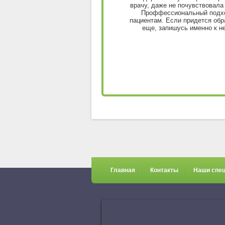
ибо, теперь я Ваш постоянный
врачу, даже не почувствовала 
пациент.
Проффессиональный подх
пациентам. Если придется обр
еще, запишусь именно к н
Главная
Контакты
Наши спе