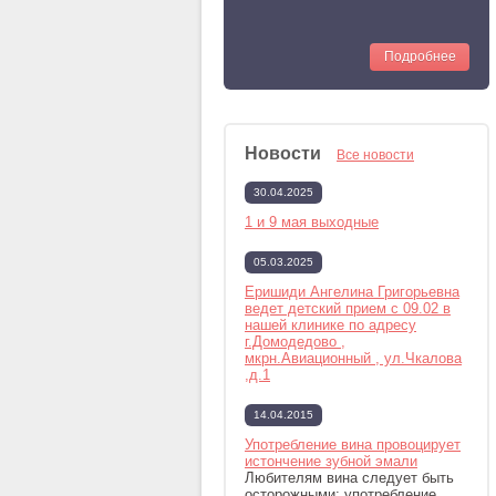
Подробнее
Новости
Все новости
30.04.2025
1 и 9 мая выходные
05.03.2025
Еришиди Ангелина Григорьевна
ведет детский прием с 09.02 в
нашей клинике по адресу
г.Домодедово ,
мкрн.Авиационный , ул.Чкалова
,д.1
14.04.2015
Употребление вина провоцирует
истончение зубной эмали
Любителям вина следует быть
осторожными: употребление