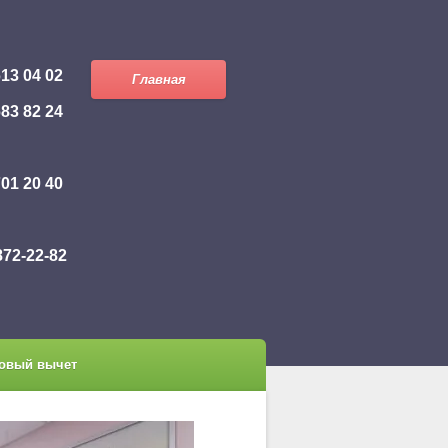
613 04 02
Главная
683 82 24
701 20 40
872-22-82
овый вычет